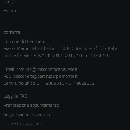
Luoghi
Eventi
CONTATTI
Comune di Bosconero
Piazza Martiri della Libertà, 1 10080 Bosconero (TO) - Italia
Codice fiscale / P. IVA: 85501230016 / 03637370010
Tecnici
Email:
comune@bosconerocanavese.it
Questi cookie
PEC:
bosconero@cert.ruparpiemonte.it
sono necessari
Centralino unico: 011 9889616 - 0119889372
per il
funzionamento
Leggi le FAQ
del sito e non
Prenotazione appuntamento
possono
essere
Segnalazione disservizio
disabilitati.
Richiesta assistenza
Questi cookie