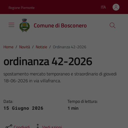
Vai ai contenuti
Vai al footer
ITA
Regione Piemonte
Lingua attiva:
Comune di Bosconero
Home
/
Novità
/
Notizie
/
Ordinanza 42-2026
ordinanza 42-2026
spostamento mercato temporaneo e straordinario di giovedi
18-06-2026 in via villafranca.
Data:
Tempo di lettura:
1 min
15 Giugno 2026
Condividi
Vedi azioni