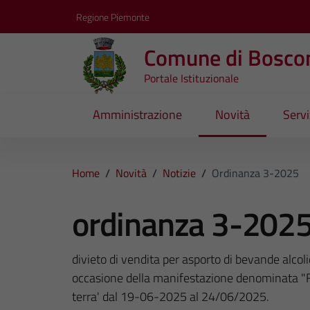
Vai ai contenuti
Vai al footer
Regione Piemonte
Comune di Bosco
Portale Istituzionale
Amministrazione
Novità
Servi
Home
/
Novità
/
Notizie
/
Ordinanza 3-2025
ordinanza 3-202
divieto di vendita per asporto di bevande alcoli
occasione della manifestazione denominata "F
terra' dal 19-06-2025 al 24/06/2025.