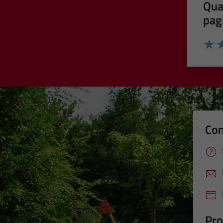
Qua
pag
Valut
Va
Con
Pro