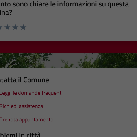
nto sono chiare le informazioni su questa
ina?
a 1 stelle su 5
luta 2 stelle su 5
Valuta 3 stelle su 5
Valuta 4 stelle su 5
Valuta 5 stelle su 5
tatta il Comune
Leggi le domande frequenti
Richiedi assistenza
Prenota appuntamento
blemi in città