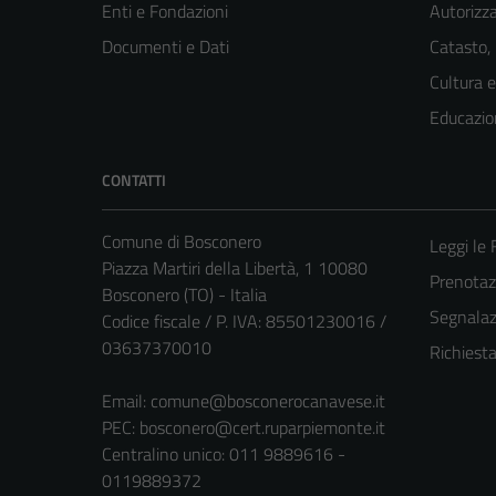
Enti e Fondazioni
Autorizza
Documenti e Dati
Catasto,
Cultura 
Educazio
CONTATTI
Comune di Bosconero
Leggi le
Piazza Martiri della Libertà, 1 10080
Prenota
Bosconero (TO) - Italia
Segnalazi
Codice fiscale / P. IVA: 85501230016 /
03637370010
Richiest
Email:
comune@bosconerocanavese.it
PEC:
bosconero@cert.ruparpiemonte.it
Centralino unico: 011 9889616 -
0119889372