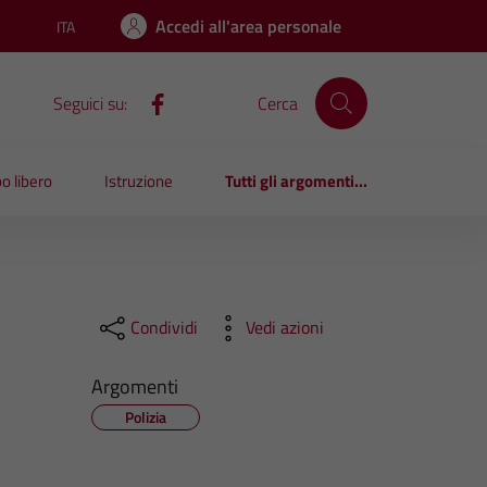
Accedi all'area personale
ITA
Lingua attiva:
Seguici su:
Cerca
o libero
Istruzione
Tutti gli argomenti...
Condividi
Vedi azioni
Argomenti
Polizia