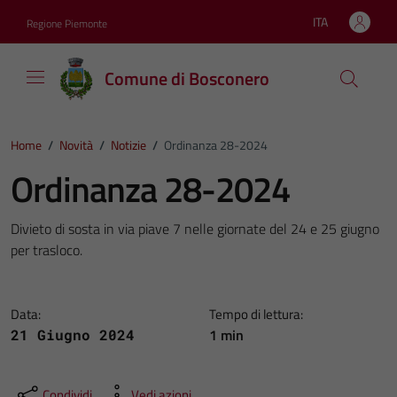
Vai ai contenuti
Vai al footer
ITA
Regione Piemonte
Lingua attiva:
Comune di Bosconero
Home
/
Novità
/
Notizie
/
Ordinanza 28-2024
Ordinanza 28-2024
Divieto di sosta in via piave 7 nelle giornate del 24 e 25 giugno
per trasloco.
Data:
Tempo di lettura:
1 min
21 Giugno 2024
Condividi
Vedi azioni