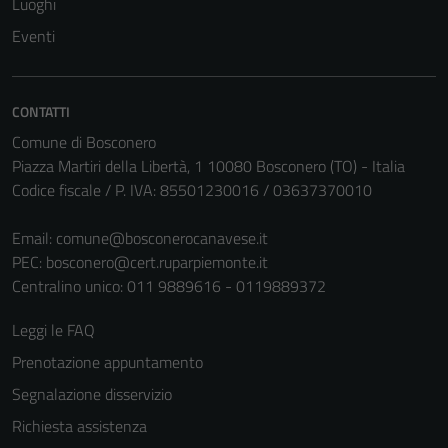
Luoghi
Eventi
CONTATTI
Comune di Bosconero
Piazza Martiri della Libertà, 1 10080 Bosconero (TO) - Italia
Codice fiscale / P. IVA: 85501230016 / 03637370010
Tecnici
Email:
comune@bosconerocanavese.it
Questi cookie
PEC:
bosconero@cert.ruparpiemonte.it
sono necessari
Centralino unico: 011 9889616 - 0119889372
per il
funzionamento
Leggi le FAQ
del sito e non
Prenotazione appuntamento
possono
essere
Segnalazione disservizio
disabilitati.
Richiesta assistenza
Questi cookie