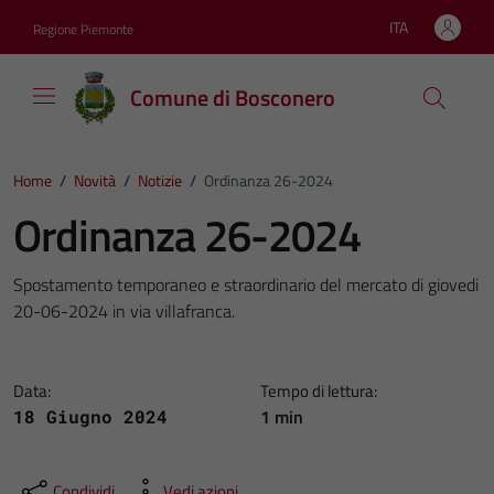
Vai ai contenuti
Vai al footer
ITA
Regione Piemonte
Lingua attiva:
Comune di Bosconero
Home
/
Novità
/
Notizie
/
Ordinanza 26-2024
Ordinanza 26-2024
Spostamento temporaneo e straordinario del mercato di giovedi
20-06-2024 in via villafranca.
Data:
Tempo di lettura:
1 min
18 Giugno 2024
Condividi
Vedi azioni