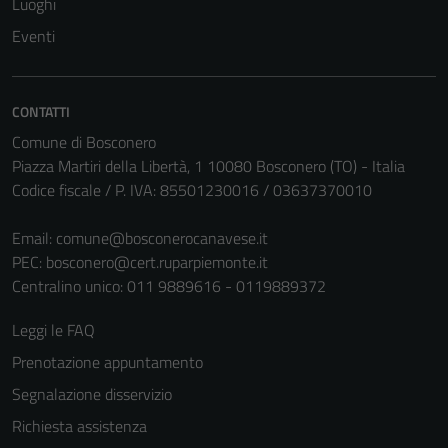
Luoghi
Eventi
CONTATTI
Comune di Bosconero
Piazza Martiri della Libertà, 1 10080 Bosconero (TO) - Italia
Codice fiscale / P. IVA: 85501230016 / 03637370010
Tecnici
Email:
comune@bosconerocanavese.it
Questi cookie
PEC:
bosconero@cert.ruparpiemonte.it
sono necessari
Centralino unico: 011 9889616 - 0119889372
per il
funzionamento
Leggi le FAQ
del sito e non
Prenotazione appuntamento
possono
essere
Segnalazione disservizio
disabilitati.
Richiesta assistenza
Questi cookie