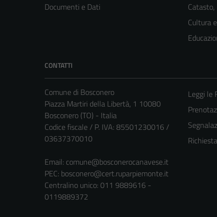
Documenti e Dati
Catasto,
Cultura 
Educazio
CONTATTI
Comune di Bosconero
Leggi le
Piazza Martiri della Libertà, 1 10080
Prenota
Bosconero (TO) - Italia
Segnalazi
Codice fiscale / P. IVA: 85501230016 /
03637370010
Richiest
Email:
comune@bosconerocanavese.it
PEC:
bosconero@cert.ruparpiemonte.it
Centralino unico: 011 9889616 -
0119889372