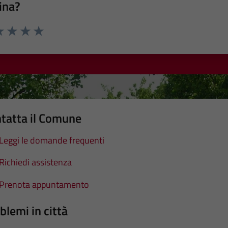
ina?
a 1 stelle su 5
luta 2 stelle su 5
Valuta 3 stelle su 5
Valuta 4 stelle su 5
Valuta 5 stelle su 5
tatta il Comune
Leggi le domande frequenti
Richiedi assistenza
Prenota appuntamento
blemi in città