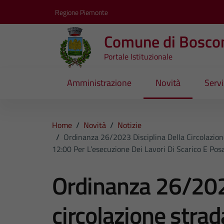
Vai ai contenuti
Vai al footer
Regione Piemonte
Comune di Bosco
Portale Istituzionale
Amministrazione
Novità
Servi
Home
/
Novità
/
Notizie
/
Ordinanza 26/2023 Disciplina Della Circolazione
12:00 Per L’esecuzione Dei Lavori Di Scarico E Po
Ordinanza 26/2023
circolazione strad