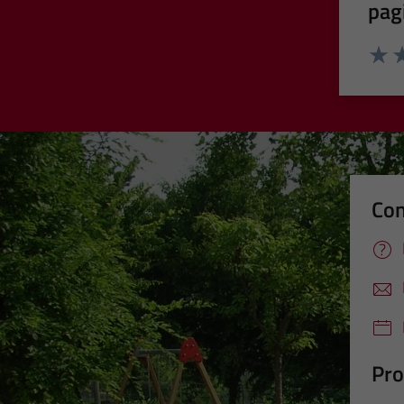
pag
Valut
Va
Con
Pro