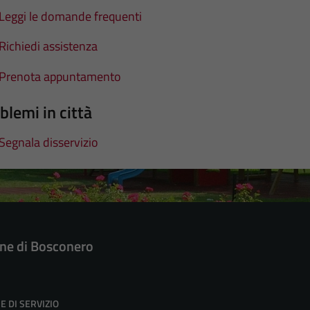
Leggi le domande frequenti
Richiedi assistenza
Prenota appuntamento
blemi in città
Segnala disservizio
e di Bosconero
E DI SERVIZIO