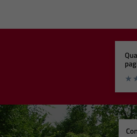
Qua
pag
Valut
Va
Con