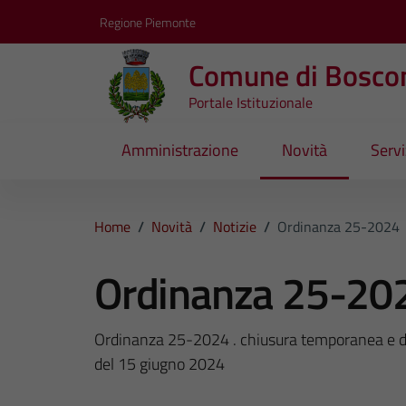
Vai ai contenuti
Vai al footer
Regione Piemonte
Comune di Bosco
Portale Istituzionale
Amministrazione
Novità
Servi
Home
/
Novità
/
Notizie
/
Ordinanza 25-2024
Ordinanza 25-20
Ordinanza 25-2024 . chiusura temporanea e divi
del 15 giugno 2024