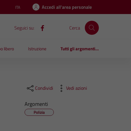
Accedi all'area personale
ITA
Lingua attiva:
Seguici su:
Cerca
o libero
Istruzione
Tutti gli argomenti...
Condividi
Vedi azioni
Argomenti
Polizia