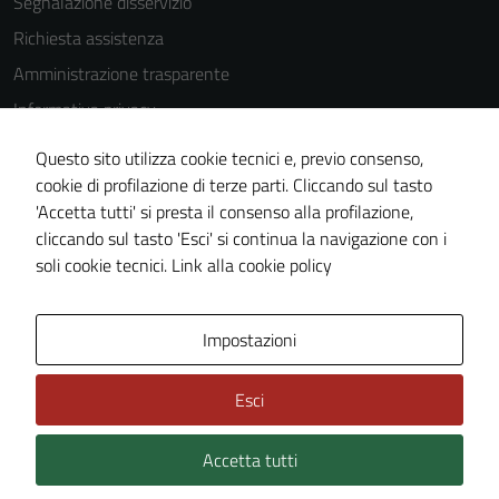
Segnalazione disservizio
Questi cookie
Richiesta assistenza
non raccolgono
Amministrazione trasparente
informazioni
personali.
Informativa privacy
Cookie Policy
Questo sito utilizza cookie tecnici e, previo consenso,
Note legali
cookie di profilazione di terze parti. Cliccando sul tasto
'Accetta tutti' si presta il consenso alla profilazione,
Dichiarazione di accessibilità
cliccando sul tasto 'Esci' si continua la navigazione con i
Piano di miglioramento del sito
soli cookie tecnici.
Link alla cookie policy
Area Privata
Impostazioni
Esci
Accetta tutti
Credits: ©
Technical Design s.r.l.