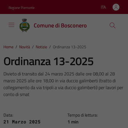
Vai ai contenuti
Vai al footer
ITA
Regione Piemonte
Lingua attiva:
Comune di Bosconero
Home
/
Novità
/
Notizie
/
Ordinanza 13-2025
Ordinanza 13-2025
Divieto di transito dal 24 marzo 2025 dalle ore 08,00 al 28
marzo 2025 alle ore 18,00 in via duccio galimberti (tratto di
collegamento da via tripoli a via duccio galimberti) per lavori per
conto di smat
Data:
Tempo di lettura:
1 min
21 Marzo 2025