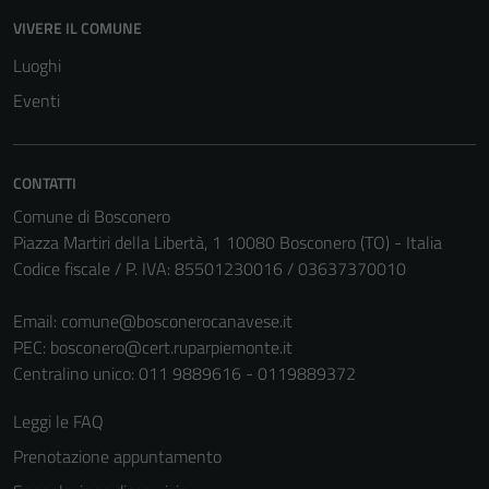
VIVERE IL COMUNE
Luoghi
Eventi
CONTATTI
Comune di Bosconero
Piazza Martiri della Libertà, 1 10080 Bosconero (TO) - Italia
Codice fiscale / P. IVA: 85501230016 / 03637370010
Tecnici
Questi cookie
Email:
comune@bosconerocanavese.it
sono necessari
PEC:
bosconero@cert.ruparpiemonte.it
per il
Centralino unico: 011 9889616 - 0119889372
funzionamento
del sito e non
Leggi le FAQ
possono
Prenotazione appuntamento
essere
disabilitati.