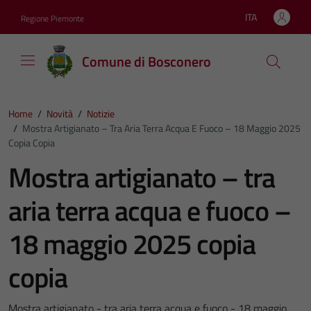
Vai ai contenuti
Vai al footer
ITA
Regione Piemonte
Lingua attiva:
Comune di Bosconero
Home
/
Novità
/
Notizie
/
Mostra Artigianato – Tra Aria Terra Acqua E Fuoco – 18 Maggio 2025
Copia Copia
Mostra artigianato – tra
aria terra acqua e fuoco –
18 maggio 2025 copia
copia
Mostra artigianato - tra aria terra acqua e fuoco - 18 maggio