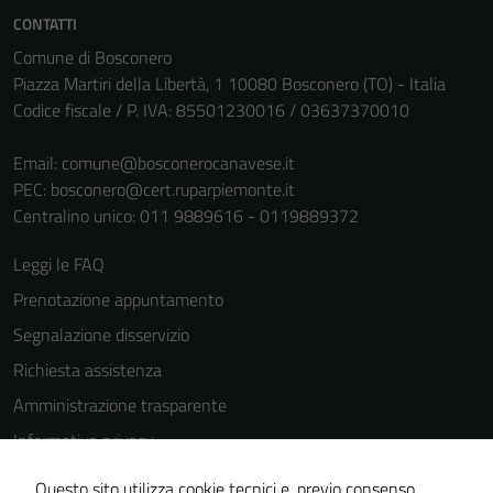
sono necessari
CONTATTI
per il
Comune di Bosconero
funzionamento
Piazza Martiri della Libertà, 1 10080 Bosconero (TO) - Italia
del sito e non
Codice fiscale / P. IVA: 85501230016 / 03637370010
possono
essere
Email:
comune@bosconerocanavese.it
disabilitati.
PEC:
bosconero@cert.ruparpiemonte.it
Questi cookie
Centralino unico: 011 9889616 - 0119889372
non raccolgono
informazioni
Leggi le FAQ
personali.
Prenotazione appuntamento
Segnalazione disservizio
Richiesta assistenza
Amministrazione trasparente
Informativa privacy
Cookie Policy
Questo sito utilizza cookie tecnici e, previo consenso,