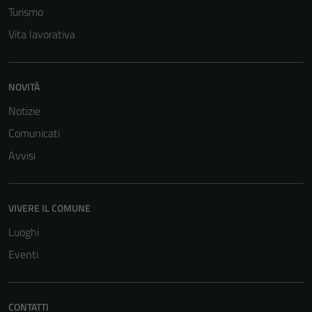
Turismo
Vita lavorativa
NOVITÀ
Notizie
Tecnici
Questi cookie
Comunicati
sono necessari
Avvisi
per il
funzionamento
del sito e non
VIVERE IL COMUNE
possono
Luoghi
essere
disabilitati.
Eventi
Questi cookie
non raccolgono
informazioni
CONTATTI