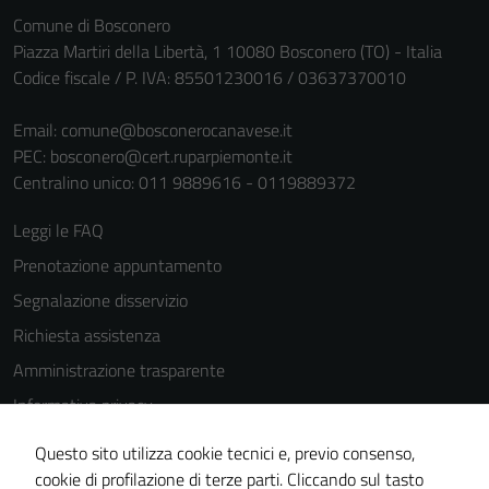
personali.
Comune di Bosconero
Piazza Martiri della Libertà, 1 10080 Bosconero (TO) - Italia
Codice fiscale / P. IVA: 85501230016 / 03637370010
Email:
comune@bosconerocanavese.it
PEC:
bosconero@cert.ruparpiemonte.it
Centralino unico: 011 9889616 - 0119889372
Leggi le FAQ
Prenotazione appuntamento
Segnalazione disservizio
Richiesta assistenza
Amministrazione trasparente
Informativa privacy
Cookie Policy
Questo sito utilizza cookie tecnici e, previo consenso,
Note legali
cookie di profilazione di terze parti. Cliccando sul tasto