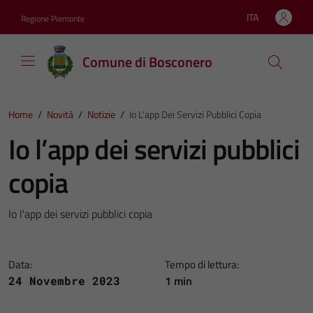
Vai ai contenuti
Vai al footer
ITA
Regione Piemonte
Lingua attiva:
Comune di Bosconero
Home
/
Novità
/
Notizie
/
Io L’app Dei Servizi Pubblici Copia
Io l’app dei servizi pubblici
copia
Io l'app dei servizi pubblici copia
Data:
Tempo di lettura:
1 min
24 Novembre 2023