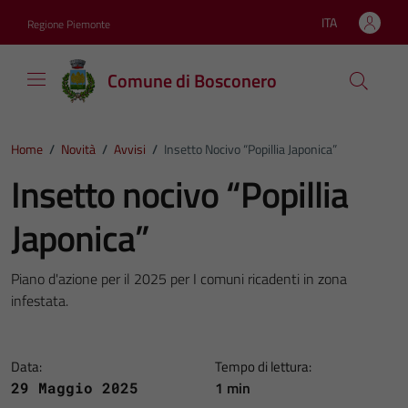
Vai ai contenuti
Vai al footer
ITA
Regione Piemonte
Lingua attiva:
Comune di Bosconero
Home
/
Novità
/
Avvisi
/
Insetto Nocivo “Popillia Japonica”
Insetto nocivo “Popillia
Japonica”
Piano d'azione per il 2025 per I comuni ricadenti in zona
infestata.
Data:
Tempo di lettura:
1 min
29 Maggio 2025