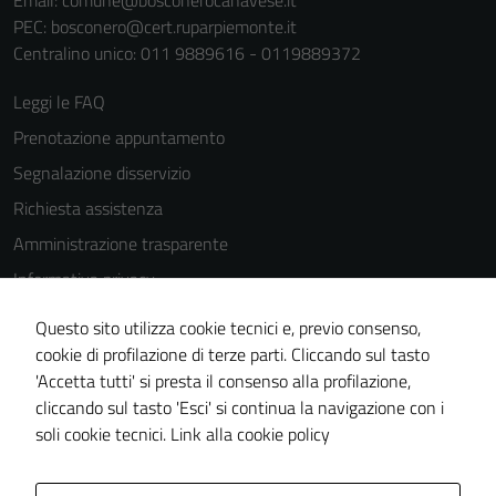
Email:
comune@bosconerocanavese.it
PEC:
bosconero@cert.ruparpiemonte.it
Centralino unico: 011 9889616 - 0119889372
Leggi le FAQ
Prenotazione appuntamento
Segnalazione disservizio
Richiesta assistenza
Amministrazione trasparente
Informativa privacy
Cookie Policy
Questo sito utilizza cookie tecnici e, previo consenso,
Note legali
cookie di profilazione di terze parti. Cliccando sul tasto
'Accetta tutti' si presta il consenso alla profilazione,
Dichiarazione di accessibilità
cliccando sul tasto 'Esci' si continua la navigazione con i
Piano di miglioramento del sito
soli cookie tecnici.
Link alla cookie policy