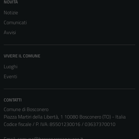
del sito e non
NOVITÀ
possono
Notizie
essere
Comunicati
disabilitati.
Questi cookie
Avvisi
non raccolgono
informazioni
personali.
VIVERE IL COMUNE
Luoghi
Eventi
CONTATTI
Comune di Bosconero
Piazza Martiri della Libertà, 1 10080 Bosconero (TO) - Italia
Codice fiscale / P. IVA: 85501230016 / 03637370010