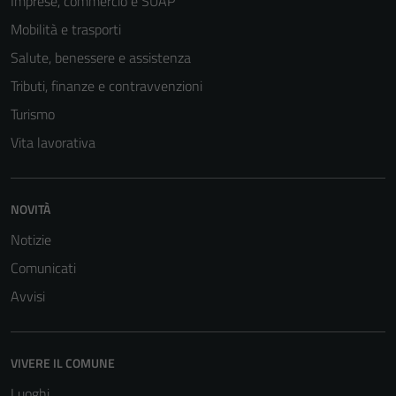
Imprese, commercio e SUAP
Mobilità e trasporti
Salute, benessere e assistenza
Tributi, finanze e contravvenzioni
Turismo
Vita lavorativa
Tecnici
NOVITÀ
Questi cookie
sono necessari
Notizie
per il
Comunicati
funzionamento
Avvisi
del sito e non
possono
essere
VIVERE IL COMUNE
disabilitati.
Questi cookie
Luoghi