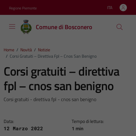
Vai ai contenuti
Vai al footer
ITA
Regione Piemonte
Lingua attiva:
Comune di Bosconero
Home
/
Novità
/
Notizie
/
Corsi Gratuiti – Direttiva Fpl – Cnos San Benigno
Corsi gratuiti – direttiva
fpl – cnos san benigno
Corsi gratuiti - direttiva fpl - cnos san benigno
Data:
Tempo di lettura:
1 min
12 Marzo 2022