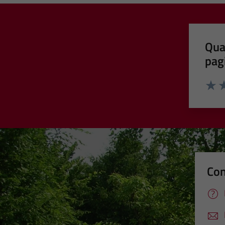
Qua
pag
Valut
Va
Con