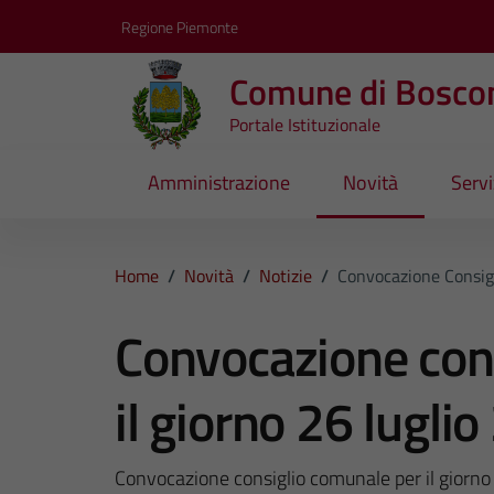
Vai ai contenuti
Vai al footer
Regione Piemonte
Comune di Bosco
Portale Istituzionale
Amministrazione
Novità
Servi
Home
/
Novità
/
Notizie
/
Convocazione Consigl
Convocazione con
il giorno 26 lugli
Convocazione consiglio comunale per il giorno