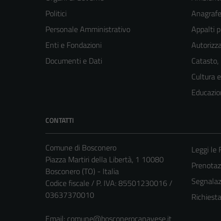
Politici
Anagrafe 
Personale Amministrativo
Appalti p
Enti e Fondazioni
Autorizza
Documenti e Dati
Catasto,
Cultura 
Educazio
CONTATTI
Comune di Bosconero
Leggi le
Piazza Martiri della Libertà, 1 10080
Prenota
Bosconero (TO) - Italia
Segnalazi
Codice fiscale / P. IVA: 85501230016 /
03637370010
Richiest
Email:
comune@bosconerocanavese.it