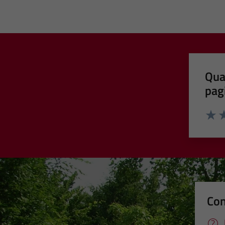
Qua
pag
Valut
Va
Con