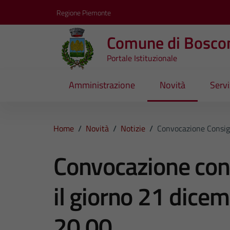
Vai ai contenuti
Vai al footer
Regione Piemonte
Comune di Bosco
Portale Istituzionale
Amministrazione
Novità
Servi
Home
/
Novità
/
Notizie
/
Convocazione Consig
Convocazione con
il giorno 21 dice
20,00.