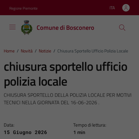
Vai ai contenuti
Vai al footer
ITA
Regione Piemonte
Lingua attiva:
Comune di Bosconero
Home
/
Novità
/
Notizie
/
Chiusura Sportello Ufficio Polizia Locale
chiusura sportello ufficio
polizia locale
CHIUSURA SPORTELLO DELLA POLIZIA LOCALE PER MOTIVI
TECNICI NELLA GIORNATA DEL 16-06-2026 .
Data:
Tempo di lettura:
1 min
15 Giugno 2026