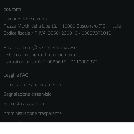
CONTATTI
Comune di Bosconero
Piazza Martiri della Libertà, 1 10080 Bosconero (TO) - Italia
Codice fiscale / P. IVA: 85501230016 / 03637370010
Email:
comune@bosconerocanavese.it
PEC:
bosconero@cert.ruparpiemonte.it
Tecnici
Centralino unico: 011 9889616 - 0119889372
Questi cookie
sono necessari
Leggi le FAQ
per il
funzionamento
Prenotazione appuntamento
del sito e non
Segnalazione disservizio
possono
Richiesta assistenza
essere
disabilitati.
Amministrazione trasparente
Questi cookie
Informativa privacy
non raccolgono
Cookie Policy