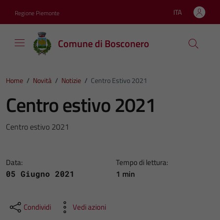
Vai ai contenuti
Vai al footer
ITA
Regione Piemonte
Lingua attiva:
Comune di Bosconero
Home
/
Novità
/
Notizie
/
Centro Estivo 2021
Centro estivo 2021
Centro estivo 2021
Data:
Tempo di lettura:
1 min
05 Giugno 2021
Condividi
Vedi azioni