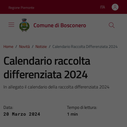
Vai ai contenuti
Vai al footer
ITA
Regione Piemonte
Lingua attiva:
Comune di Bosconero
Home
/
Novità
/
Notizie
/
Calendario Raccolta Differenziata 2024
Calendario raccolta
differenziata 2024
In allegato il calendario della raccolta differenziata 2024
Data:
Tempo di lettura:
1 min
20 Marzo 2024