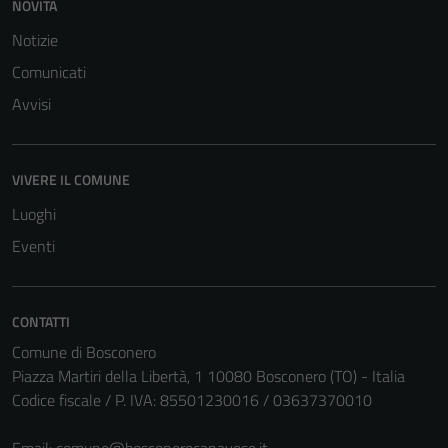
NOVITÀ
Notizie
Comunicati
Avvisi
Tecnici
Questi cookie
sono necessari
per il
VIVERE IL COMUNE
funzionamento
Luoghi
del sito e non
Eventi
possono
essere
disabilitati.
Questi cookie
CONTATTI
non raccolgono
Comune di Bosconero
informazioni
Piazza Martiri della Libertà, 1 10080 Bosconero (TO) - Italia
personali.
Codice fiscale / P. IVA: 85501230016 / 03637370010
Email:
comune@bosconerocanavese.it