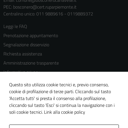
PEC:
bosconero@cert.ruparpiemonte.it
Centralino unico: 011 9889616 - 0119889372
Leggi le FAQ
Prenotazione appuntamento
Segnalazione disservizio
Richiesta assistenza
Amministrazione trasparente
Informativa privacy
Cookie Policy
Questo sito utilizza cookie tecnici e, previo consenso,
Note legali
cookie di profilazione di terze parti. Cliccando sul tasto
'Accetta tutti' si presta il consenso alla profilazione,
Dichiarazione di accessibilità
cliccando sul tasto 'Esci' si continua la navigazione con i
Piano di miglioramento del sito
soli cookie tecnici.
Link alla cookie policy