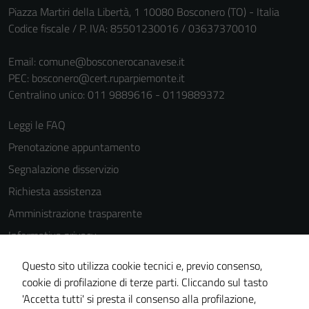
Piazza Martiri della Libertà, 1 10080 Bosconero (TO) - Italia
funzionamento
Codice fiscale / P. IVA: 85501230016 / 03637370010
del sito e non
possono
Email:
comune@bosconerocanavese.it
essere
PEC:
bosconero@cert.ruparpiemonte.it
disabilitati.
Centralino unico: 011 9889616 - 0119889372
Questi cookie
non raccolgono
Leggi le FAQ
informazioni
Prenotazione appuntamento
personali.
Segnalazione disservizio
Richiesta assistenza
Amministrazione trasparente
Informativa privacy
Cookie Policy
Questo sito utilizza cookie tecnici e, previo consenso,
Note legali
cookie di profilazione di terze parti. Cliccando sul tasto
'Accetta tutti' si presta il consenso alla profilazione,
Dichiarazione di accessibilità