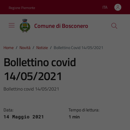
Vai ai contenuti
Vai al footer
ITA
Regione Piemonte
Lingua attiva:
Comune di Bosconero
Home
/
Novità
/
Notizie
/
Bollettino Covid 14/05/2021
Bollettino covid
14/05/2021
Bollettino covid 14/05/2021
Data:
Tempo di lettura:
1 min
14 Maggio 2021