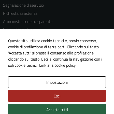
disabilitati.
Segnalazione disservizio
Questi cookie
Richiesta assistenza
non raccolgono
informazioni
Amministrazione trasparente
personali.
Informativa privacy
Cookie Policy
Questo sito utilizza cookie tecnici e, previo consenso,
Note legali
cookie di profilazione di terze parti. Cliccando sul tasto
'Accetta tutti' si presta il consenso alla profilazione,
Dichiarazione di accessibilità
cliccando sul tasto 'Esci' si continua la navigazione con i
Piano di miglioramento del sito
soli cookie tecnici.
Link alla cookie policy
Area Privata
Impostazioni
Esci
Accetta tutti
Credits: ©
Technical Design s.r.l.