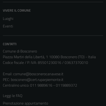
VIVERE IL COMUNE
Luoghi
Eventi
CONTATTI
Comune di Bosconero
Piazza Martiri della Libertà, 1 10080 Bosconero (TO) - Italia
Tecnici
Codice fiscale / P. IVA: 85501230016 / 03637370010
Questi cookie
sono necessari
Email:
comune@bosconerocanavese.it
per il
PEC:
bosconero@cert.ruparpiemonte.it
funzionamento
Centralino unico: 011 9889616 - 0119889372
del sito e non
Leggi le FAQ
possono
essere
Prenotazione appuntamento