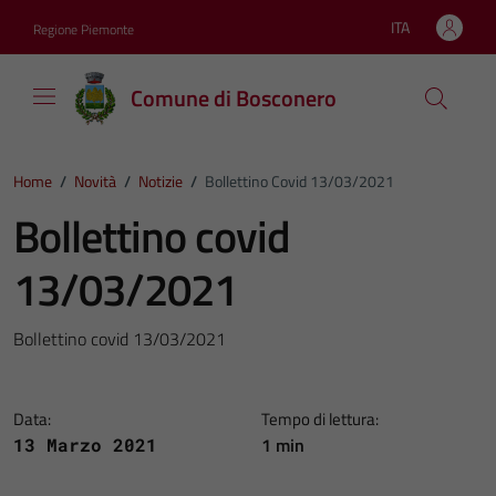
Vai ai contenuti
Vai al footer
ITA
Regione Piemonte
Lingua attiva:
Comune di Bosconero
Home
/
Novità
/
Notizie
/
Bollettino Covid 13/03/2021
Bollettino covid
13/03/2021
Bollettino covid 13/03/2021
Data:
Tempo di lettura:
1 min
13 Marzo 2021