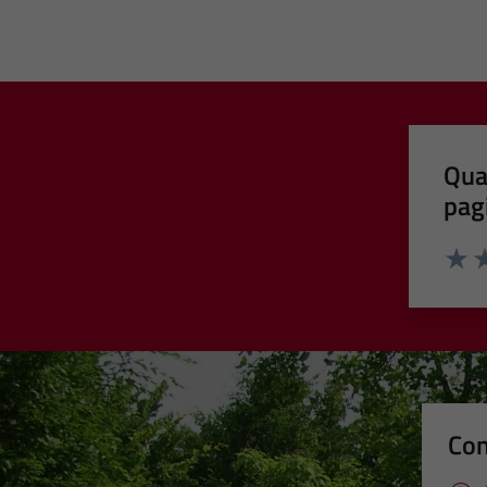
Qua
pag
Valut
Va
Con