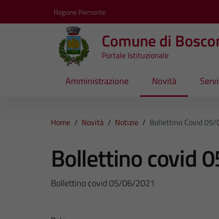
Vai ai contenuti
Vai al footer
Regione Piemonte
Comune di Bosco
Portale Istituzionale
Amministrazione
Novità
Servi
Home
/
Novità
/
Notizie
/
Bollettino Covid 05
Bollettino covid
Bollettino covid 05/06/2021