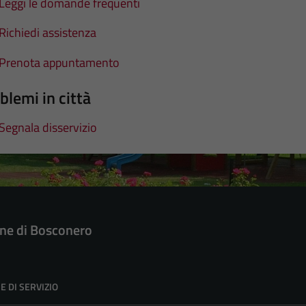
Leggi le domande frequenti
Richiedi assistenza
Prenota appuntamento
blemi in città
Segnala disservizio
e di Bosconero
E DI SERVIZIO