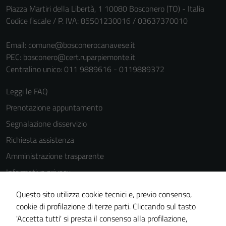
Piazza Martiri della Libertà, 1 10080 Bosconero (TO) - Italia
funzionamento
Codice fiscale / P. IVA: 85501230016 / 03637370010
del sito e non
possono
Email:
comune@bosconerocanavese.it
essere
PEC:
bosconero@cert.ruparpiemonte.it
disabilitati.
Centralino unico: 011 9889616 - 0119889372
Questi cookie
non raccolgono
Leggi le FAQ
informazioni
Prenotazione appuntamento
personali.
Segnalazione disservizio
Richiesta assistenza
Amministrazione trasparente
Informativa privacy
Cookie Policy
Questo sito utilizza cookie tecnici e, previo consenso,
Note legali
cookie di profilazione di terze parti. Cliccando sul tasto
'Accetta tutti' si presta il consenso alla profilazione,
Dichiarazione di accessibilità