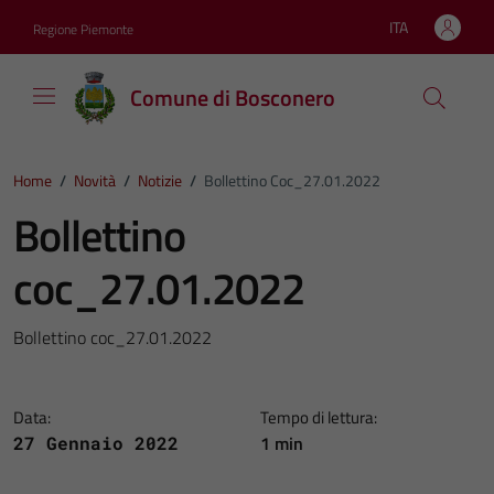
Vai ai contenuti
Vai al footer
ITA
Regione Piemonte
Lingua attiva:
Comune di Bosconero
Home
/
Novità
/
Notizie
/
Bollettino Coc_27.01.2022
Bollettino
coc_27.01.2022
Bollettino coc_27.01.2022
Data:
Tempo di lettura:
1 min
27 Gennaio 2022