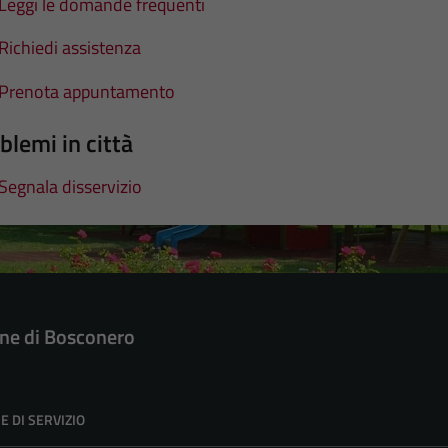
Leggi le domande frequenti
Richiedi assistenza
Prenota appuntamento
blemi in città
Segnala disservizio
e di Bosconero
E DI SERVIZIO