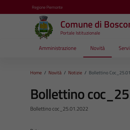
Vai ai contenuti
Vai al footer
Regione Piemonte
Comune di Bosco
Portale Istituzionale
Amministrazione
Novità
Servi
Home
/
Novità
/
Notizie
/
Bollettino Coc_25.0
Bollettino coc_2
Bollettino coc_25.01.2022