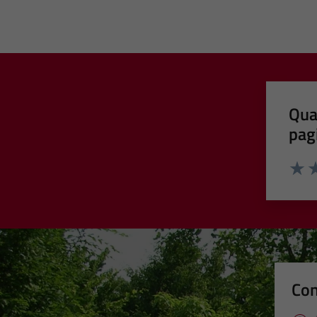
Qua
pag
Valut
Va
Con