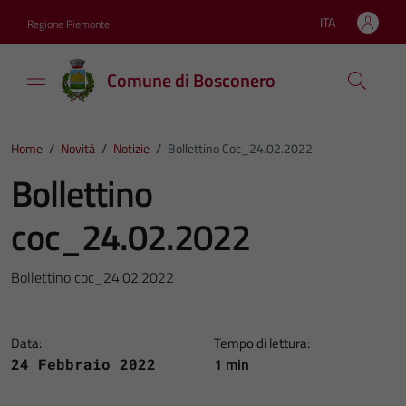
Vai ai contenuti
Vai al footer
ITA
Regione Piemonte
Lingua attiva:
Comune di Bosconero
Home
/
Novità
/
Notizie
/
Bollettino Coc_24.02.2022
Bollettino
coc_24.02.2022
Bollettino coc_24.02.2022
Data:
Tempo di lettura:
1 min
24 Febbraio 2022