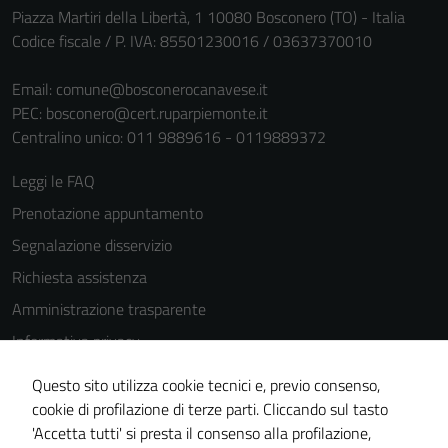
Piazza Martiri della Libertà, 1 10080 Bosconero (TO) - Italia
funzionamento
Codice fiscale / P. IVA: 85501230016 / 03637370010
del sito e non
possono
Email:
comune@bosconerocanavese.it
essere
PEC:
bosconero@cert.ruparpiemonte.it
disabilitati.
Centralino unico: 011 9889616 - 0119889372
Questi cookie
non raccolgono
Leggi le FAQ
informazioni
Prenotazione appuntamento
personali.
Segnalazione disservizio
Richiesta assistenza
Amministrazione trasparente
Informativa privacy
Cookie Policy
Questo sito utilizza cookie tecnici e, previo consenso,
Note legali
cookie di profilazione di terze parti. Cliccando sul tasto
'Accetta tutti' si presta il consenso alla profilazione,
Dichiarazione di accessibilità