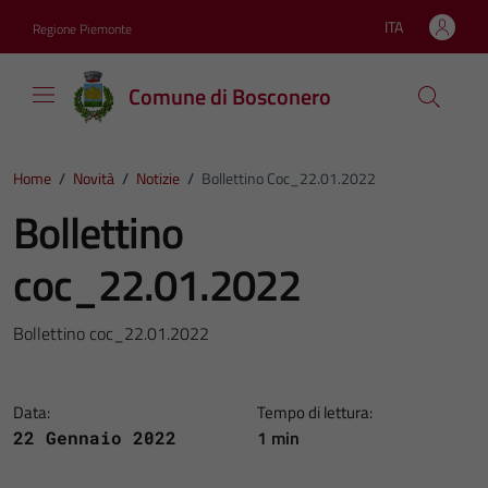
Vai ai contenuti
Vai al footer
ITA
Regione Piemonte
Lingua attiva:
Comune di Bosconero
Home
/
Novità
/
Notizie
/
Bollettino Coc_22.01.2022
Bollettino
coc_22.01.2022
Bollettino coc_22.01.2022
Data:
Tempo di lettura:
1 min
22 Gennaio 2022