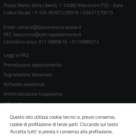
Piazza Martiri della Libertà, 1 10080 Bosconero (TO) - Italia
funzionamento
Codice fiscale / P. IVA: 85501230016 / 03637370010
del sito e non
possono
Email:
comune@bosconerocanavese.it
essere
PEC:
bosconero@cert.ruparpiemonte.it
disabilitati.
Centralino unico: 011 9889616 - 0119889372
Questi cookie
non raccolgono
Leggi le FAQ
informazioni
Prenotazione appuntamento
personali.
Segnalazione disservizio
Richiesta assistenza
Amministrazione trasparente
Informativa privacy
Cookie Policy
Questo sito utilizza cookie tecnici e, previo consenso,
Note legali
cookie di profilazione di terze parti. Cliccando sul tasto
'Accetta tutti' si presta il consenso alla profilazione,
Dichiarazione di accessibilità