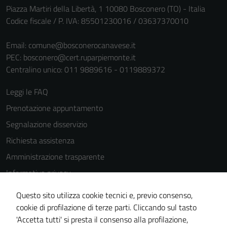
Piazza Martiri della Libertà, 1 10080 Bosconero (TO) - Italia
funzionamento
Codice fiscale / P. IVA: 85501230016 / 03637370010
del sito e non
possono
Email:
comune@bosconerocanavese.it
essere
PEC:
bosconero@cert.ruparpiemonte.it
disabilitati.
Centralino unico: 011 9889616 - 0119889372
Questi cookie
non raccolgono
Leggi le FAQ
informazioni
Prenotazione appuntamento
personali.
Segnalazione disservizio
Richiesta assistenza
Amministrazione trasparente
Informativa privacy
Cookie Policy
Questo sito utilizza cookie tecnici e, previo consenso,
Note legali
cookie di profilazione di terze parti. Cliccando sul tasto
'Accetta tutti' si presta il consenso alla profilazione,
Dichiarazione di accessibilità