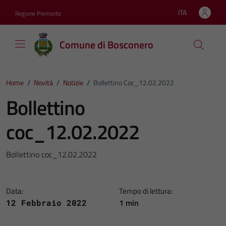
Vai ai contenuti
Vai al footer
ITA
Regione Piemonte
Lingua attiva:
Comune di Bosconero
Home
/
Novità
/
Notizie
/
Bollettino Coc_12.02.2022
Bollettino
coc_12.02.2022
Bollettino coc_12.02.2022
Data:
Tempo di lettura:
1 min
12 Febbraio 2022