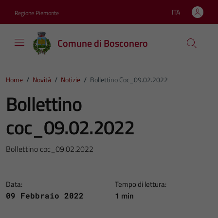
Vai ai contenuti
Vai al footer
ITA
Regione Piemonte
Lingua attiva:
Comune di Bosconero
Home
/
Novità
/
Notizie
/
Bollettino Coc_09.02.2022
Bollettino
coc_09.02.2022
Bollettino coc_09.02.2022
Data:
Tempo di lettura:
1 min
09 Febbraio 2022