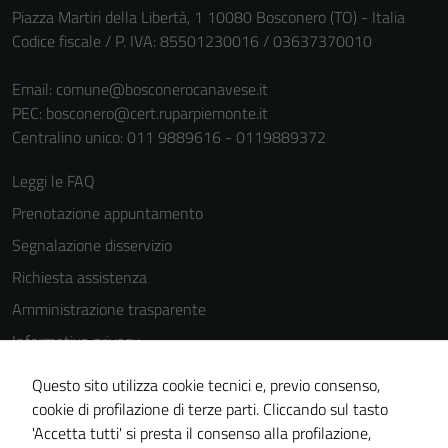
Piazza Martiri della Libertà, 1 10080 Bosconero (TO) - Italia
funzionamento
Codice fiscale / P. IVA: 85501230016 / 03637370010
del sito e non
possono
Email:
comune@bosconerocanavese.it
essere
PEC:
bosconero@cert.ruparpiemonte.it
disabilitati.
Centralino unico: 011 9889616 - 0119889372
Questi cookie
non raccolgono
Leggi le FAQ
informazioni
Prenotazione appuntamento
personali.
Segnalazione disservizio
Richiesta assistenza
Amministrazione trasparente
Informativa privacy
Cookie Policy
Questo sito utilizza cookie tecnici e, previo consenso,
Note legali
cookie di profilazione di terze parti. Cliccando sul tasto
'Accetta tutti' si presta il consenso alla profilazione,
Dichiarazione di accessibilità