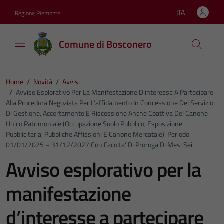
Vai ai contenuti
Vai al footer
ITA
Regione Piemonte
Lingua attiva:
Comune di Bosconero
Home
/
Novità
/
Avvisi
/
Avviso Esplorativo Per La Manifestazione D’interesse A Partecipare
Alla Procedura Negoziata Per L’affidamento In Concessione Del Servizio
Di Gestione, Accertamento E Riscossione Anche Coattiva Del Canone
Unico Patrimoniale (occupazione Suolo Pubblico, Esposizione
Pubblicitaria, Pubbliche Affissioni E Canone Mercatale). Periodo
01/01/2025 – 31/12/2027 Con Facolta’ Di Proroga Di Mesi Sei
Avviso esplorativo per la
manifestazione
d’interesse a partecipare