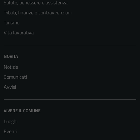
Salute, benessere e assistenza
sono necessari
Tributi, finanze e contravvenzioni
per il
funzionamento
Turismo
del sito e non
Vita lavorativa
possono
essere
disabilitati.
NOVITÀ
Questi cookie
non raccolgono
Notizie
informazioni
Comunicati
personali.
Avvisi
VIVERE IL COMUNE
Luoghi
Eventi