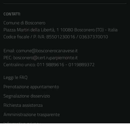
CONTATTI
Comune di Bosconero
Piazza Martiri della Libertà, 1 10080 Bosconero (TO) - Italia
Codice fiscale / P. IVA: 85501230016 / 03637370010
Email:
comune@bosconerocanavese.it
PEC:
bosconero@cert.ruparpiemonte.it
Centralino unico: 011 9889616 - 0119889372
Leggi le FAQ
Prenotazione appuntamento
Segnalazione disservizio
Richiesta assistenza
Amministrazione trasparente
Informativa privacy