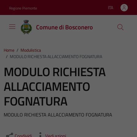
Vai ai contenuti
Vai al footer
ITA
Regione Piemonte
Lingua attiva:
Comune di Bosconero
Home
/
Modulistica
/
MODULO RICHIESTA ALLACCIAMENTO FOGNATURA
MODULO RICHIESTA
ALLACCIAMENTO
FOGNATURA
MODULO RICHIESTA ALLACCIAMENTO FOGNATURA
Condividi
Vedi azioni