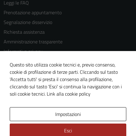
Leggi le FAQ
Prenotazione appuntamento
Tecnici
Segnalazione disservizio
Questi cookie
Richiesta assistenza
sono necessari
per il
Amministrazione trasparente
funzionamento
Informativa privacy
del sito e non
Cookie Policy
possono
Questo sito utilizza cookie tecnici e, previo consenso,
essere
Note legali
cookie di profilazione di terze parti. Cliccando sul tasto
disabilitati.
'Accetta tutti' si presta il consenso alla profilazione,
Dichiarazione di accessibilità
Questi cookie
cliccando sul tasto 'Esci' si continua la navigazione con i
Piano di miglioramento del sito
non raccolgono
soli cookie tecnici.
Link alla cookie policy
informazioni
personali.
Area Privata
Impostazioni
Esci