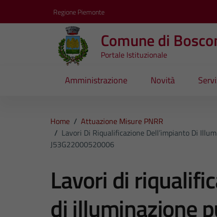
Vai ai contenuti
Vai al footer
Regione Piemonte
Comune di Bosco
Portale Istituzionale
Amministrazione
Novità
Servi
Home
/
Attuazione Misure PNRR
/
Lavori Di Riqualificazione Dell’impianto Di Illu
J53G22000520006
Lavori di riqualif
di illuminazione p