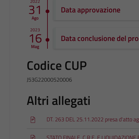
2022
31
Data approvazione
Ago
2023
16
Data conclusione del pr
Mag
Codice CUP
J53G22000520006
Altri allegati
DT. 263 DEL 25.11.2022 presa d'atto ag
STATO FINALE, C.R.E. E LIQUIDAZIONE