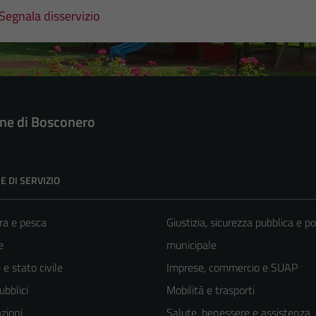
Segnala disservizio
e di Bosconero
E DI SERVIZIO
ra e pesca
Giustizia, sicurezza pubblica e po
e
municipale
e stato civile
Imprese, commercio e SUAP
ubblici
Mobilità e trasporti
zioni
Salute, benessere e assistenza