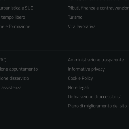
 urbanistica e SUE
Tributi, finanze e contravvenzion
e tempo libero
Turismo
ne e formazione
Vita lavorativa
 FAQ
Amministrazione trasparente
zione appuntamento
Informativa privacy
one disservizio
Cookie Policy
Tecnici
a assistenza
Note legali
Questi cookie
Dichiarazione di accessibilità
sono necessari
Piano di miglioramento del sito
per il
funzionamento
del sito e non