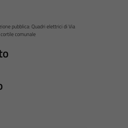
zione pubblica: Quadri elettrici di Via
e cortile comunale
to
o