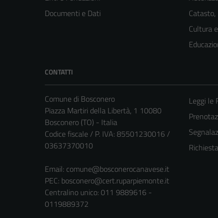
Documenti e Dati
Catasto,
Cultura 
Educazio
CONTATTI
Comune di Bosconero
Leggi le
Piazza Martiri della Libertà, 1 10080
Prenota
Bosconero (TO) - Italia
Segnalazi
Codice fiscale / P. IVA: 85501230016 /
03637370010
Richiest
Email:
comune@bosconerocanavese.it
PEC:
bosconero@cert.ruparpiemonte.it
Centralino unico: 011 9889616 -
0119889372