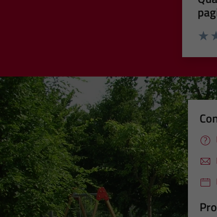
pag
Valut
Va
Con
Pro