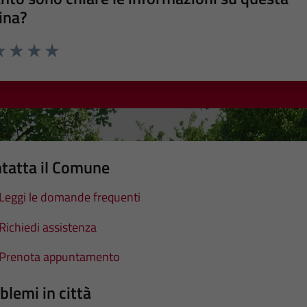
ina?
a 1 stelle su 5
luta 2 stelle su 5
Valuta 3 stelle su 5
Valuta 4 stelle su 5
Valuta 5 stelle su 5
tatta il Comune
Leggi le domande frequenti
Richiedi assistenza
Prenota appuntamento
blemi in città