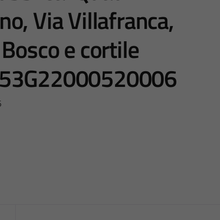
ino, Via Villafranca,
Bosco e cortile
 J53G22000520006
6