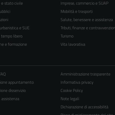
e stato civile
Imprese, commercio e SUAP
ubblici
Mobilità e trasporti
zioni
Salute, benessere e assistenza
 urbanistica e SUE
Tributi, finanze e contravvenzion
e tempo libero
Turismo
ne e formazione
Vita lavorativa
 FAQ
Amministrazione trasparente
zione appuntamento
Informativa privacy
Tecnici
one disservizio
Cookie Policy
Questi cookie
a assistenza
Note legali
sono necessari
Dichiarazione di accessibilità
per il
funzionamento