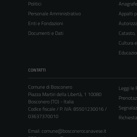
Politici
Anagrafe 
Personale Amministrativo
Appalti p
Enti e Fondazioni
Autorizza
Documenti e Dati
Catasto,
Cultura 
Educazio
CONTATTI
Comune di Bosconero
Leggi le
Piazza Martiri della Libertà, 1 10080
Prenota
Bosconero (TO) - Italia
Segnalazi
Codice fiscale / P. IVA: 85501230016 /
03637370010
Richiest
Email:
comune@bosconerocanavese.it