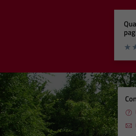
Qua
pag
Valut
Va
Con