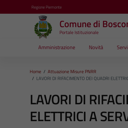
Vai ai contenuti
Vai al footer
Regione Piemonte
Comune di Bosco
Portale Istituzionale
Amministrazione
Novità
Servi
Home
/
Attuazione Misure PNRR
/
LAVORI DI RIFACIMENTO DEI QUADRI ELETTRI
LAVORI DI RIFAC
ELETTRICI A SER