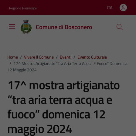
Vai ai contenuti
Vai al footer
ITA
Regione Piemonte
Lingua attiva:
Comune di Bosconero
Home
/
Vivere Il Comune
/
Eventi
/
Evento Culturale
/
17^ Mostra Artigianato “tra Aria Terra Acqua E Fuoco” Domenica
12 Maggio 2024
17^ mostra artigianato
“tra aria terra acqua e
fuoco” domenica 12
maggio 2024