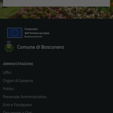
Comune di Bosconero
Tecnici
Questi cookie
sono necessari
AMMINISTRAZIONE
per il
Uffici
funzionamento
del sito e non
Organi di Governo
possono
Politici
essere
Personale Amministrativo
disabilitati.
Questi cookie
Enti e Fondazioni
non raccolgono
Documenti e Dati