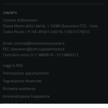
CONTATTI
Comune di Bosconero
Piazza Martiri della Libertà, 1 10080 Bosconero (TO) - Italia
Codice fiscale / P. IVA: 85501230016 / 03637370010
Email:
comune@bosconerocanavese.it
PEC:
bosconero@cert.ruparpiemonte.it
Centralino unico: 011 9889616 - 0119889372
Leggi le FAQ
Prenotazione appuntamento
Segnalazione disservizio
Richiesta assistenza
Amministrazione trasparente
Informativa privacy