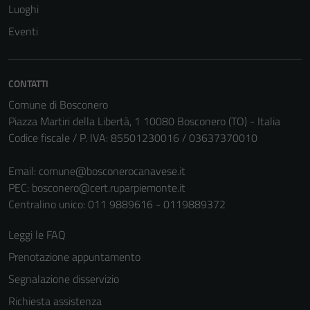
Luoghi
Eventi
CONTATTI
Comune di Bosconero
Piazza Martiri della Libertà, 1 10080 Bosconero (TO) - Italia
Codice fiscale / P. IVA: 85501230016 / 03637370010
Tecnici
Email:
comune@bosconerocanavese.it
Questi cookie
PEC:
bosconero@cert.ruparpiemonte.it
sono necessari
Centralino unico: 011 9889616 - 0119889372
per il
funzionamento
Leggi le FAQ
del sito e non
Prenotazione appuntamento
possono
essere
Segnalazione disservizio
disabilitati.
Richiesta assistenza
Questi cookie