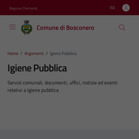
Vai ai contenuti
Vai al footer
ITA
Regione Piemonte
Lingua attiva:
Comune di Bosconero
Home
/
Argomenti
/
Igiene Pubblica
Igiene Pubblica
Dettagli dell'argomento
Servizi comunali, documenti, uffici, notizie ed eventi
relativi a Igiene pubblica